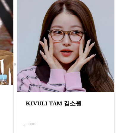
KIVULI MUKE B1A4 신우
9
10
more
KIVULI TAM 김소원
more