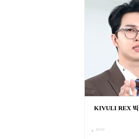
KIVULI RUST
more
KIVULI REX 
more