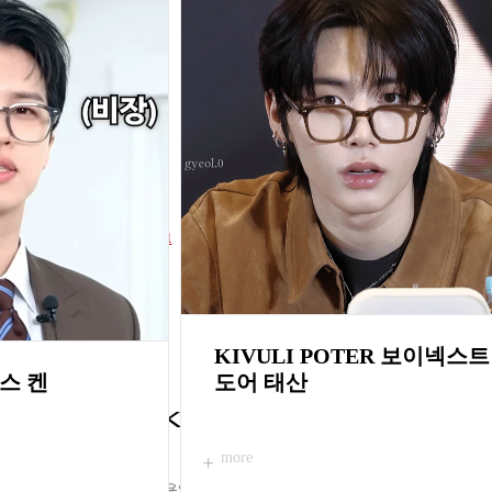
KIVULI POTER B1A4 신우
Y 하정우
1
2
more
3
4
5
6
7
8
KIVULI POTER 보이넥스트
빅스 켄
도어 태산
more
이용약관
개인정보처리방침