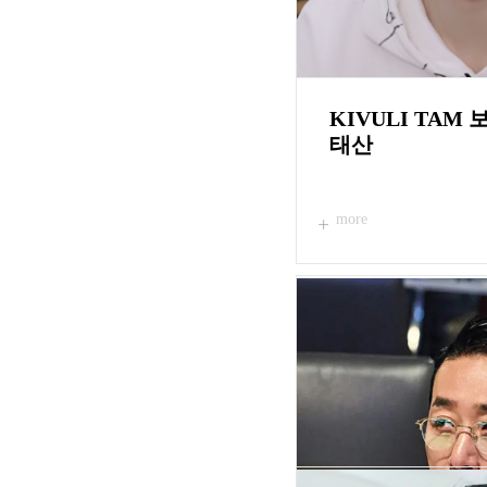
KIVULI TA
태산
more